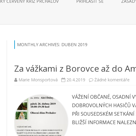
KÝ ČERVENÝ KŘÍŽ PRCHALOV
PŘIHLÁSIT SE
ZÁSADY
ČLENOVÉ
JEDNACÍ ŘÁD
ZÁPISY
MONTHLY ARCHIVES:
DUBEN 2019
Za vážkami z Borovce až do A
u
Marie Monsportová
20.4.2019
Žádné komentáře
tex
s
ná
VÁŽENÍ OBČANÉ, OSADNÍ 
Za
vá
DOBROVOLNÝCH HASIČŮ V
z
Bo
PŘI SOUSEDSKÉM SETKÁNÍ
až
do
BLIŽŠÍ INFORMACE NALEZNE
Am