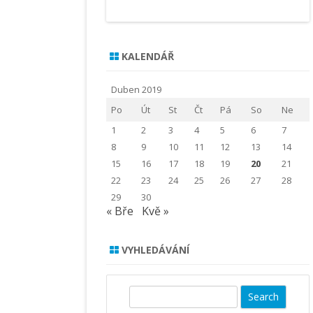
KALENDÁŘ
Duben 2019
Po
Út
St
Čt
Pá
So
Ne
1
2
3
4
5
6
7
8
9
10
11
12
13
14
15
16
17
18
19
20
21
22
23
24
25
26
27
28
29
30
« Bře
Kvě »
VYHLEDÁVÁNÍ
S
e