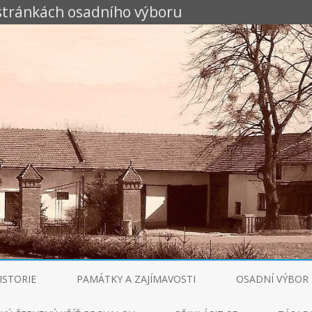
 stránkách osadního výboru
Skip
to
ISTORIE
PAMÁTKY A ZAJÍMAVOSTI
OSADNÍ VÝBOR
content
AKTUÁLNÍ INFOR