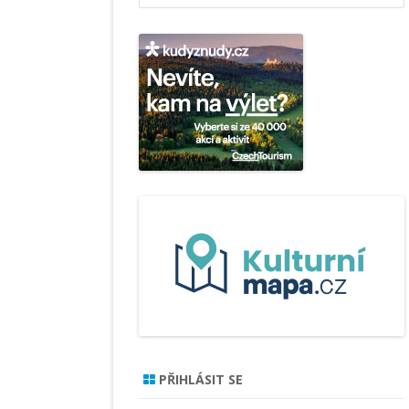
a
r
c
h
PŘIHLÁSIT SE