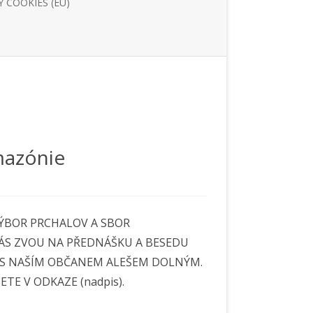
 COOKIES (EU)
mazónie
tu
zvem
VÝBOR PRCHALOV A SBOR
žkami
ÁS ZVOU NA PŘEDNÁŠKU A BESEDU
rovce
 S NAŠÍM OBČANEM ALEŠEM DOLNÝM.
TE V ODKAZE (nadpis).
azónie